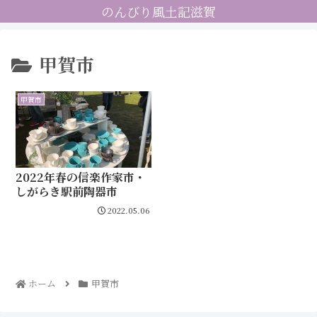
のんびり風土記滋賀
甲賀市
甲賀市
2022年春の信楽作家市・
しがらき駅前陶器市
2022.05.06
ホーム
甲賀市