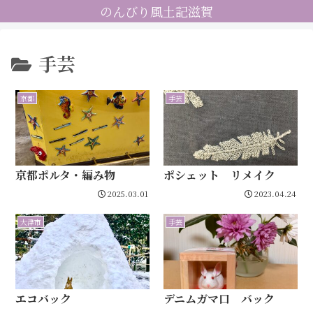
のんびり風土記滋賀
手芸
京都
手芸
京都ポルタ・編み物
ポシェット リメイク
2025.03.01
2023.04.24
大津市
手芸
エコバック
デニムガマ口 バック