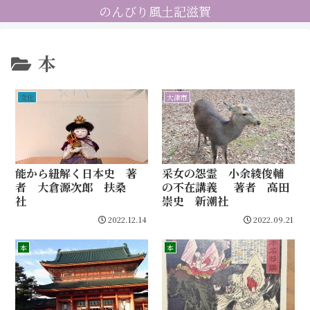
のんびり風土記滋賀
本
文化
大津市
能から紐解く日本史 著
采女の怨霊 小余綾俊輔
者 大倉源次郎 扶桑
の不在講義 著者 高田
社
崇史 新潮社
2022.12.14
2022.09.21
本
本