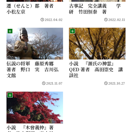
遷（せんと）都 著者
古事記 完全講義 学
小松左京
研 竹田恒泰 著
2022.04.02
2022.02.11
本
本
伝説の将軍 藤原秀郷
小説 『源氏の神霊』
著者 野口 実 吉川弘
QED 著者 高田崇史 講
文館
談社
2021.11.07
2021.10.27
本
小説 『木曾義仲』著