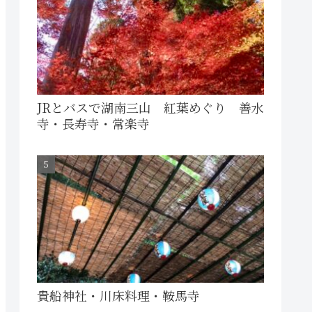
JRとバスで湖南三山 紅葉めぐり 善水
寺・長寿寺・常楽寺
貴船神社・川床料理・鞍馬寺