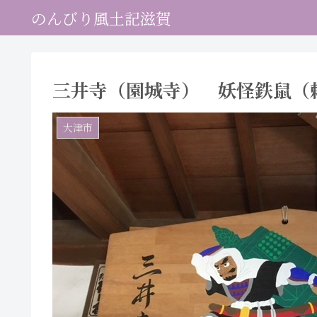
のんびり風土記滋賀
三井寺（園城寺） 妖怪鉄鼠（
大津市