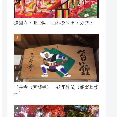
醍醐寺・随心院 山科ランチ・カフェ
三井寺（園城寺） 妖怪鉄鼠（頼豪ねず
み）