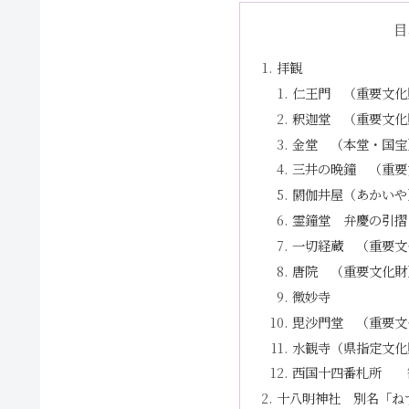
目
拝観
仁王門 （重要文化
釈迦堂 （重要文化
金堂 （本堂・国宝
三井の晩鐘 （重要
閼伽井屋（あかいや
霊鐘堂 弁慶の引摺
一切経蔵 （重要文
唐院 （重要文化財
微妙寺
毘沙門堂 （重要文
水観寺（県指定文化
西国十四番札所 
十八明神社 別名「ね