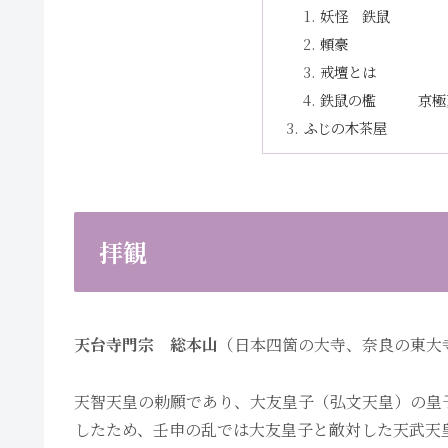
妖怪 鉄鼠
頼豪
戒壇とは
鉄鼠の檻 京極
ふじの木茶屋
拝観
天台寺門宗 総本山
（日本四箇の大寺、奈良の東大
天智天皇の勅願であり、大友皇子（弘文天皇）の皇
したため、壬申の乱では大友皇子と敵対した天武天皇