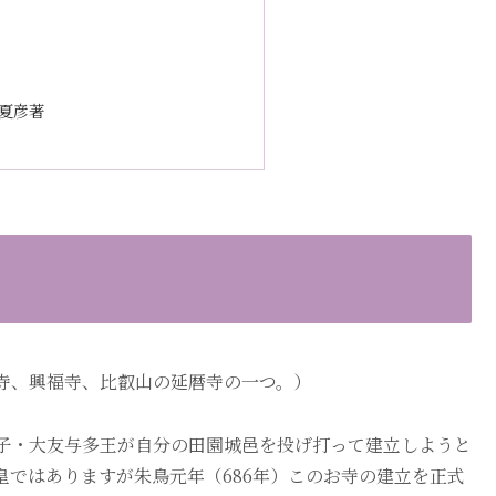
夏彦著
寺、興福寺、比叡山の延暦寺の一つ。）
子・大友与多王が自分の田園城邑を投げ打って建立しようと
ではありますが朱鳥元年（686年）このお寺の建立を正式