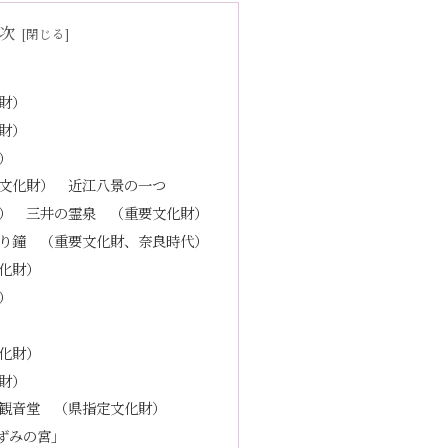
次
財）
財）
）
文化財） 近江八景の一つ
） 三井の霊泉 （重要文化財）
り鐘 （重要文化財、奈良時代）
化財）
）
化財）
財）
観音堂 （県指定文化財）
ずみの宮」