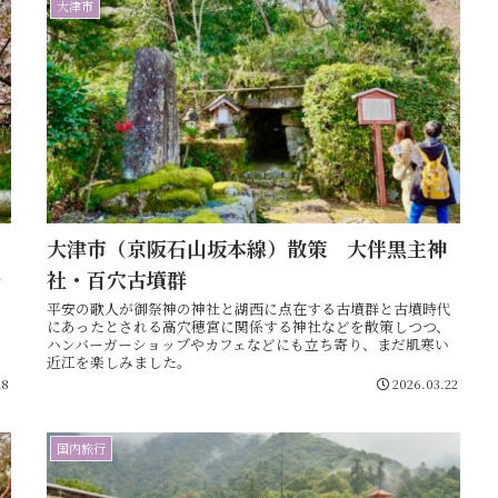
大津市
大津市（京阪石山坂本線）散策 大伴黒主神
社・百穴古墳群
料
平安の歌人が御祭神の神社と湖西に点在する古墳群と古墳時代
にあったとされる高穴穂宮に関係する神社などを散策しつつ、
ハンバーガーショップやカフェなどにも立ち寄り、まだ肌寒い
近江を楽しみました。
28
2026.03.22
国内旅行