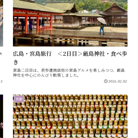
い
広島・宮島旅行 ＜2日目＞厳島神社・食べ歩
き
』
宮島二日目は、表参道商店街の宮島グルメを楽しみつつ、厳島
神社を中心にのんびり散策しました。
13
2026.02.02
京都