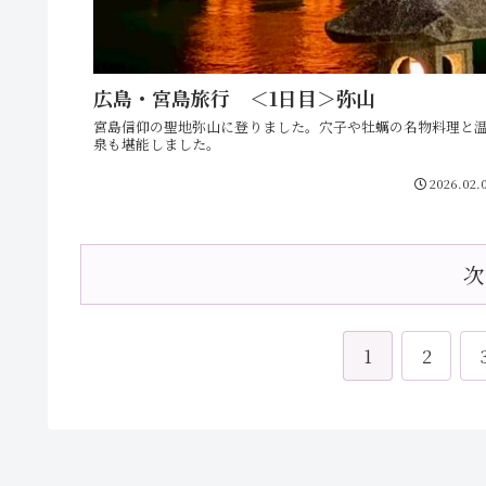
広島・宮島旅行 ＜1日目＞弥山
宮島信仰の聖地弥山に登りました。穴子や牡蠣の名物料理と
泉も堪能しました。
2026.02.
次
1
2