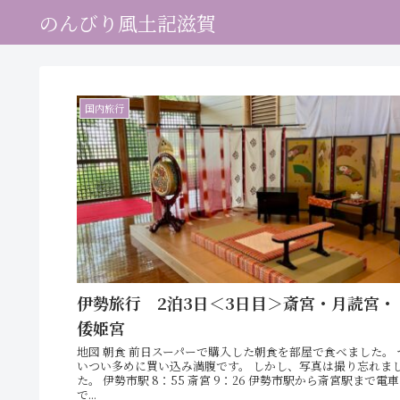
のんびり風土記滋賀
国内旅行
伊勢旅行 2泊3日＜3日目＞斎宮・月読宮・
倭姫宮
地図 朝食 前日スーパーで購入した朝食を部屋で食べました。 
いつい多めに買い込み満腹です。 しかし、写真は撮り忘れま
た。 伊勢市駅 8：55 斎宮 9：26 伊勢市駅から斎宮駅まで電車
で...