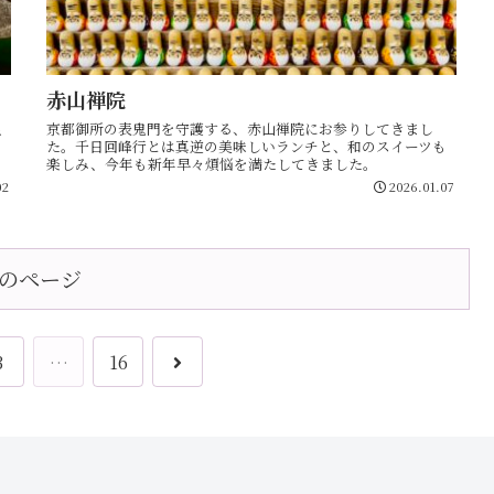
赤山禅院
温
京都御所の表鬼門を守護する、赤山禅院にお参りしてきまし
た。千日回峰行とは真逆の美味しいランチと、和のスイーツも
楽しみ、今年も新年早々煩悩を満たしてきました。
02
2026.01.07
のページ
3
…
16