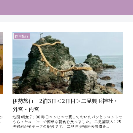
国内旅行
伊勢旅行 2泊3日＜2日目＞二見興玉神社・
外宮・内宮
つ
地図 朝食 7：00 昨日コンビニで買っておいたパンとフロントで
し
もらったコーヒーで簡単な朝食を食べました。 二見浦駅 8：25
夫婦岩がモチーフの駅舎です。 二見浦 夫婦岩表参道を...