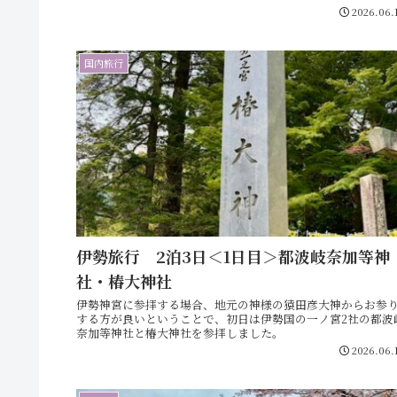
2026.06.
国内旅行
伊勢旅行 2泊3日＜1日目＞都波岐奈加等神
社・椿大神社
伊勢神宮に参拝する場合、地元の神様の猿田彦大神からお参
する方が良いということで、初日は伊勢国の一ノ宮2社の都波
奈加等神社と椿大神社を参拝しました。
2026.06.