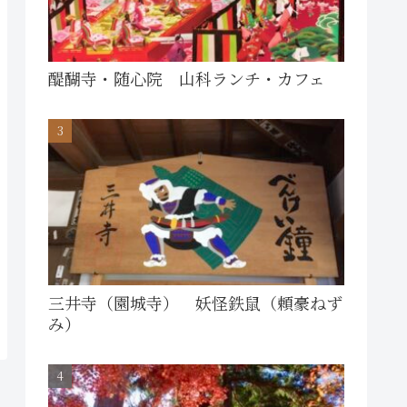
醍醐寺・随心院 山科ランチ・カフェ
三井寺（園城寺） 妖怪鉄鼠（頼豪ねず
み）