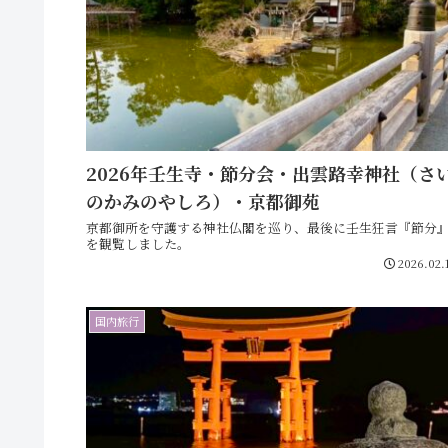
2026年壬生寺・節分会・出雲路幸神社（さ
のかみのやしろ）・京都御苑
京都御所を守護する神社仏閣を巡り、最後に壬生狂言『節分
を観覧しました。
2026.02.
国内旅行