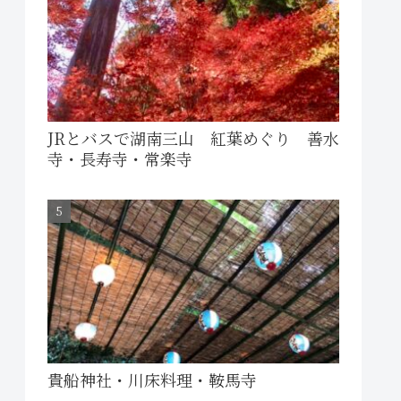
JRとバスで湖南三山 紅葉めぐり 善水
寺・長寿寺・常楽寺
貴船神社・川床料理・鞍馬寺