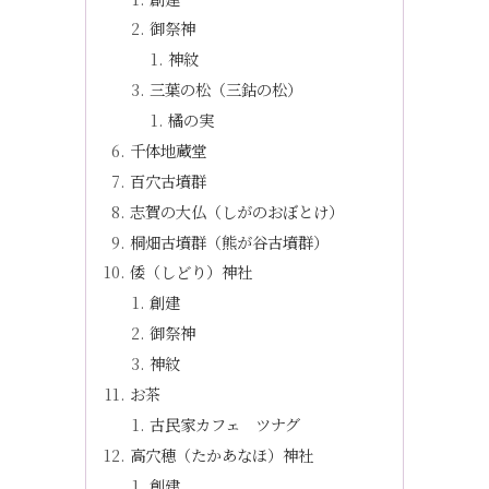
御祭神
神紋
三葉の松（三鈷の松）
橘の実
千体地蔵堂
百穴古墳群
志賀の大仏（しがのおぼとけ）
桐畑古墳群（熊が谷古墳群）
倭（しどり）神社
創建
御祭神
神紋
お茶
古民家カフェ ツナグ
高穴穂（たかあなほ）神社
創建