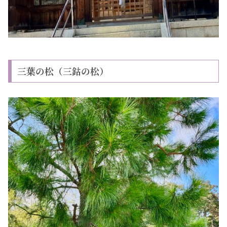
三葉の松（三鈷の松）