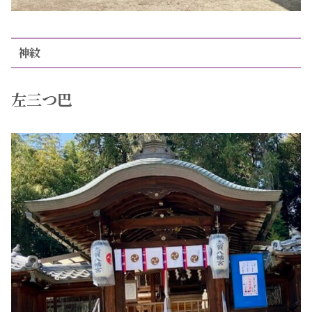
神紋
左三つ巴