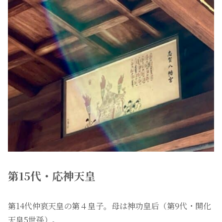
第15代・応神天皇
第14代仲哀天皇の第４皇子。母は神功皇后（第9代・開化
天皇5世孫）。