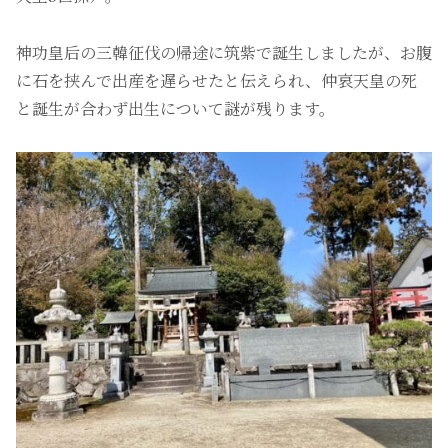
神功皇后の三韓征伐の帰途に筑紫で誕生しましたが、お腹
に石を挟んで出産を遅らせたと伝えられ、仲哀天皇の死
と誕生が合わず出生について謎が残ります。