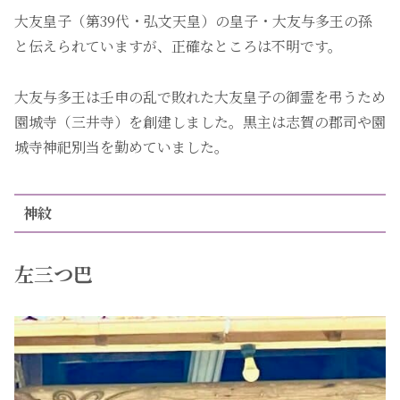
大友皇子（第39代・弘文天皇）の皇子・大友与多王の孫
と伝えられていますが、正確なところは不明です。
大友与多王は壬申の乱で敗れた大友皇子の御霊を弔うため
園城寺（三井寺）を創建しました。黒主は志賀の郡司や園
城寺神祀別当を勤めていました。
神紋
左三つ巴