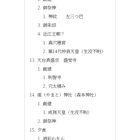
御祭神
神紋 左三つ巴
御朱印
近江王朝？
高穴穂宮
第14代仲哀天皇（生没不明）
天台真盛宗 盛安寺
創建
明智寺
穴太積み
倭（やまと）神社（森本神社）
創建
成務天皇（生没不明）
御祭神
夕食
酒彩わをん