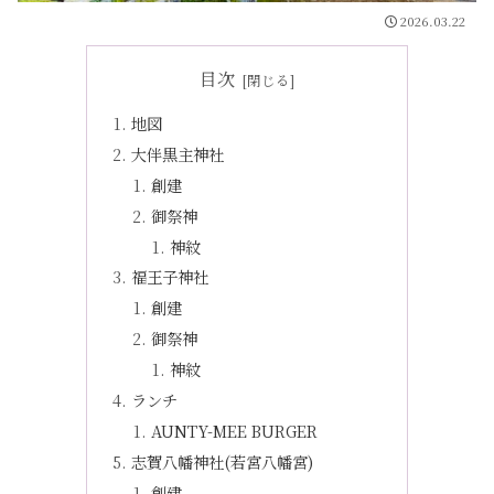
2026.03.22
目次
地図
大伴黒主神社
創建
御祭神
神紋
福王子神社
創建
御祭神
神紋
ランチ
AUNTY-MEE BURGER
志賀八幡神社(若宮八幡宮)
創建