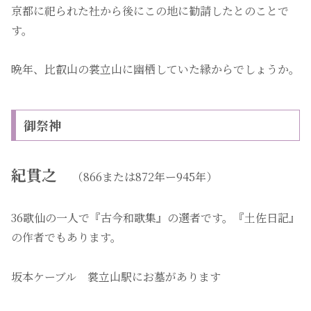
京都に祀られた社から後にこの地に勧請したとのことで
す。
晩年、比叡山の裳立山に幽栖していた縁からでしょうか。
御祭神
紀貫之
（866または872年ー945年）
36歌仙の一人で『古今和歌集』の選者です。『土佐日記』
の作者でもあります。
坂本ケーブル 裳立山駅にお墓があります