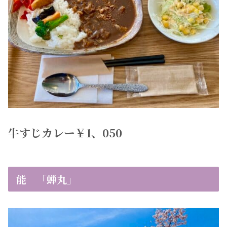
牛すじカレー￥1、050
能 「蝉丸」