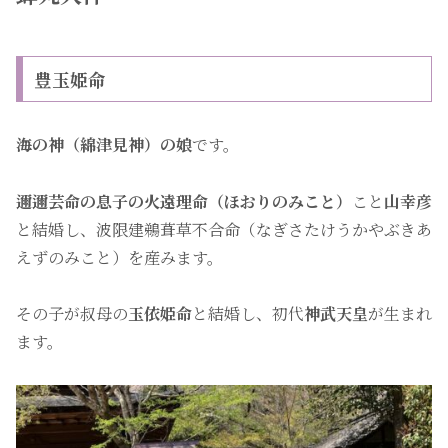
豊玉姫命
海の神（綿津見神）の娘
です。
邇邇芸命の息子の火遠理命（ほおりのみこと）
こと
山幸彦
と結婚し、波限建鵜葺草不合命（なぎさたけうかやぶきあ
えずのみこと）を産みます。
その子が叔母の
玉依姫命
と結婚し、初代
神武天皇
が生まれ
ます。