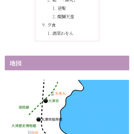
逆髪
醍醐天皇
夕食
酒菜わをん
地図