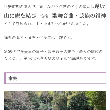
逢坂
平安前期の歌人で、盲目ながら琵琶の名手の蝉丸は
山に庵を結び
歌舞音曲・芸能の祖神
、没後、
として崇められ、上・下両社へ合祀されました。
蝉丸の本名・血筋・生没年は不詳です。
第59代宇多天皇の皇子・敦実親王の雑色（蔵人の職位の
ひとつ）、第58代光孝天皇の皇子など諸説あります。
本殿