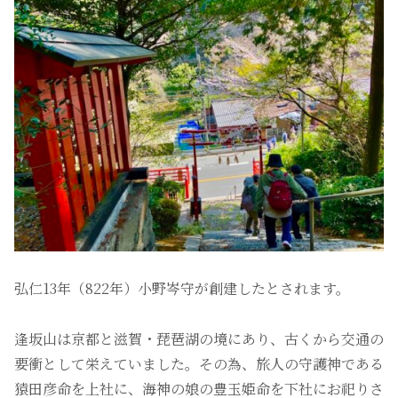
弘仁13年（822年）小野岑守が創建したとされます。
逢坂山は京都と滋賀・琵琶湖の境にあり、古くから交通の
要衝として栄えていました。その為、旅人の守護神である
猿田彦命を上社に、海神の娘の豊玉姫命を下社にお祀りさ