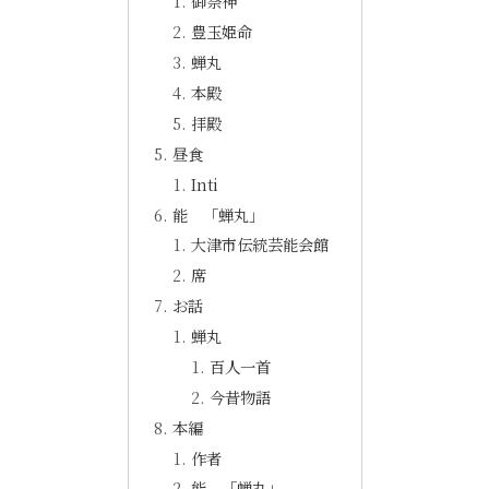
御祭神
豊玉姫命
蝉丸
本殿
拝殿
昼食
Inti
能 「蝉丸」
大津市伝統芸能会館
席
お話
蝉丸
百人一首
今昔物語
本編
作者
能 「蝉丸」