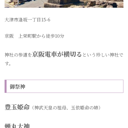
大津市逢坂一丁目15-6
京阪 上栄町駅から徒歩10分
京阪電車が横切る
神社の参道を
という珍しい神社で
す。
御祭神
豊玉姫命
（神武天皇の祖母、玉依姫命の姉）
蝉丸大神