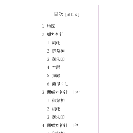
目次
地図
蝉丸神社
創祀
御祭神
御朱印
本殿
拝殿
鰻尽くし
関蝉丸神社 上社
御祭神
創祀
御朱印
関蝉丸神社 下社