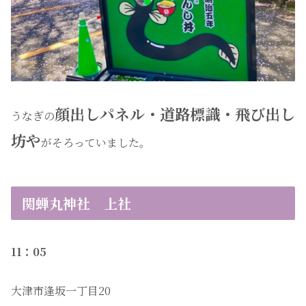
顔出しパネル・道路標識・飛び出し
うなぎの
坊や
がそろっていました。
関蝉丸神社 上社
11：05
大津市逢坂一丁目20