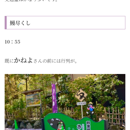
鰻尽くし
10：55
かねよ
既に
さんの前には行列が。