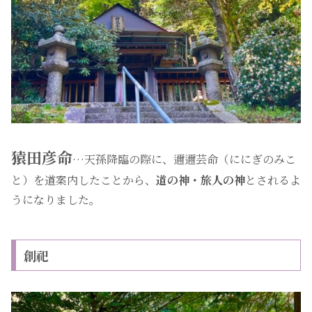
猿田彦命
…天孫降臨の際に、邇邇芸命（ににぎのみこ
と）を道案内したことから、
道の神・旅人の神
とされるよ
うになりました。
創祀