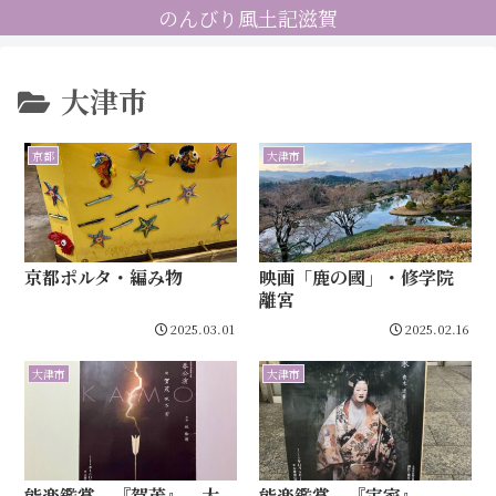
のんびり風土記滋賀
大津市
京都
大津市
京都ポルタ・編み物
映画「鹿の國」・修学院
離宮
2025.03.01
2025.02.16
大津市
大津市
能楽鑑賞 『賀茂』 大
能楽鑑賞 『定家』