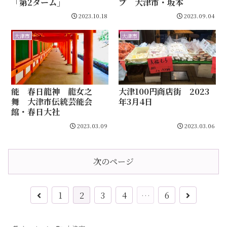
「第2ターム」
プ 大津市・坂本
2023.10.18
2023.09.04
大津市
大津市
能 春日龍神 龍女之
大津100円商店街 2023
舞 大津市伝統芸能会
年3月4日
館・春日大社
2023.03.09
2023.03.06
次のページ
1
2
3
4
…
6