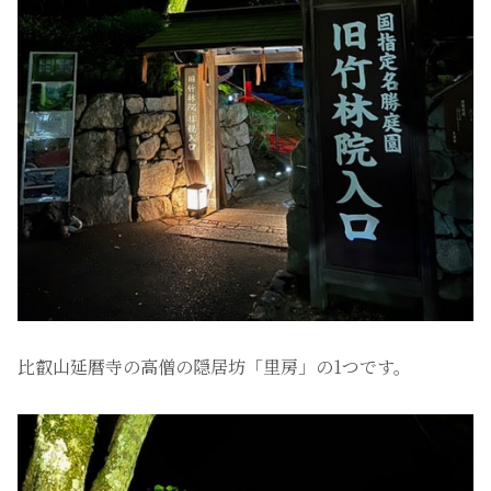
比叡山延暦寺の高僧の隠居坊「里房」の1つです。