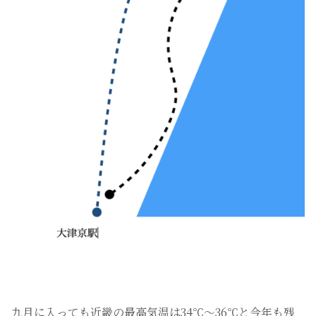
九月に入っても近畿の最高気温は34℃〜36℃と今年も残