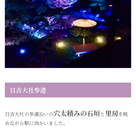
日吉大社参道
穴太積みの石垣
里房
日吉大社の参道沿いの
と
を眺
めながら駅に向かいました。