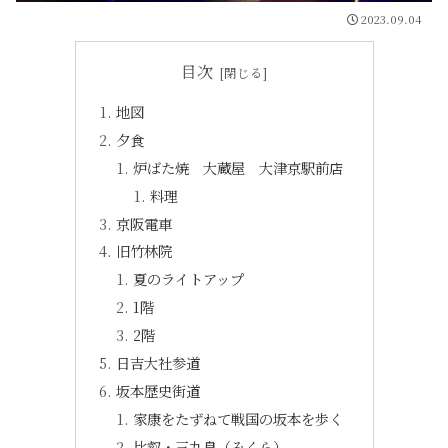
2023.09.04
目次
地図
夕食
炉ばた焼 大蔵屋 大津京駅前店
料理
京阪電車
旧竹林院
夏のライトアップ
1階
2階
日吉大社参道
坂本歴史街道
家康をたずねて戦国の坂本を歩く
比叡・三九良（みくら）