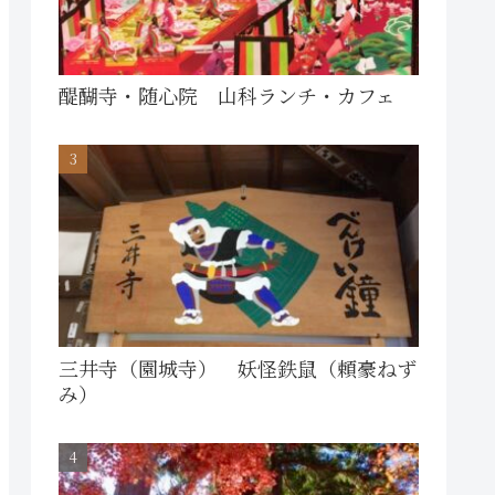
醍醐寺・随心院 山科ランチ・カフェ
三井寺（園城寺） 妖怪鉄鼠（頼豪ねず
み）