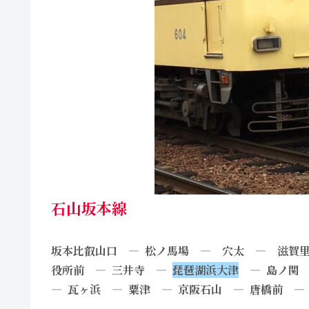
石山坂本線
坂本比叡山口 — 松ノ馬場 — 穴太 — 滋賀里
役所前 — 三井寺 —
琵琶湖浜大津
— 島ノ関 
— 瓦ヶ浜 — 粟津 — 京阪石山 — 唐橋前