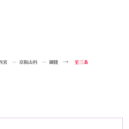
→
 四宮 — 京阪山科 — 御陵
至三条