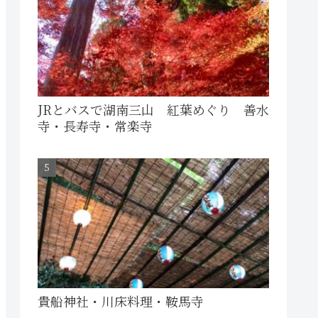
JRとバスで湖南三山 紅葉めぐり 善水
寺・長寿寺・常楽寺
貴船神社・川床料理・鞍馬寺