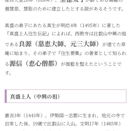
僧慧慈、慧聡のために建立したとする説があるそうです。
真盛の弟子にあたる真生が明応4年（1495年）に著した
『真盛上人往生伝記』によれば、西教寺は比叡山中興の祖
良源（慈恵大師、元三大師）
である
が建てた草
庵に始まり、その弟子で『往生要集』の著者として知られ
源信（恵心僧都）
る
が伽藍を整えたということで
す。
真盛上人（中興の祖）
嘉吉3年（1443年）、伊勢国一志郡に生まれ、地元の寺で
出家した後、19歳で比叡山に入山。文明17年（1485年）