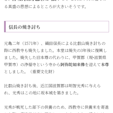
る真盛の思想によるところが大きいそうです。
信長の焼き討ち
元亀二年（1571年）、織田信長による比叡山焼き討ちの
際に西教寺も焼失しました。本堂は焼失の3年後に復興し
ました。焼失した旧本尊の代わりに、甲賀郡（現•滋賀県
甲賀市）の浄福寺という寺から
阿弥陀如来像
を迎えて
本尊
としました。（重要文化財）
比叡山焼き討ち後、近江国滋賀郡は明智光秀に与えら
れ、光秀はこの地に坂本城を築きました。
光秀が戦死した部下の供養のため、西教寺に供養米を寄進