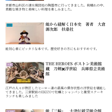
京都市山科区の清水焼団地の陶器市に行ってきました。秋晴れの中、
素敵な焼き物と美味しい料理を楽しみました。
能から紐解く日本史 著者 大倉
文化
源次郎 扶桑社
能初心者にピッタリな本です。歴史好きの方にもおすすめです。
THE HEROES ボストン美術館
兵庫
蔵 刀剣✖️浮世絵 兵庫県立美術
館
江戸の人々が熱狂したヒーロー達の最高の保存状態の浮世絵を堪能し
てきました。三宮駅前のEKIZOで牡蠣とシャンパンと激安ステーキ
ランチも楽しみました
能『三輪』 大津伝統芸能会館
大津市