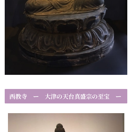
西教寺 ー 大津の天台真盛宗の至宝 ー