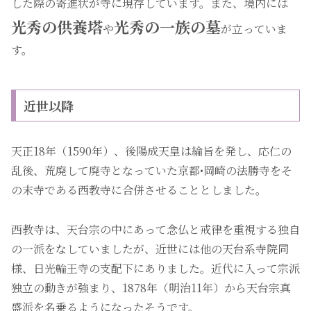
した際の寄進状が寺に現存しています。また、境内には
光秀の供養塔
光秀の一族の墓
や
が立っていま
す。
近世以降
天正18年（1590年）、後陽成天皇は綸旨を発し、応仁の
乱後、荒廃して廃寺となっていた京都•岡崎の法勝寺をそ
の末寺である西教寺に合併させることとしました。
西教寺は、天台宗の中にあって念仏と戒律を重視する独自
の一派をなしていましたが、近世には他の天台系寺院同
様、日光輪王寺の支配下にありました。近代に入って宗派
独立の動きが強まり、1878年（明治11年）から天台宗真
盛派を名乗るようになったそうです。