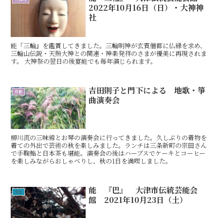
2022年10月16日（日）・大神神
社
能「三輪』を鑑賞してきました。三輪明神が玄賓僧都に仏縁を求め、
三輪山伝説・天照大神との関連・神楽発祥のさまが優美に再現されま
す。 大神祭の翌日の後宴能でも毎年演じられます。
吉田則子と門下による 地歌・箏
京都
曲演奏会
柳川流の三味線とお琴の演奏会に行ってきました。久しぶりの着物を
着ての外出で芸術の秋を楽しみました。ランチは三条新町の宗田さん
で手鞠鮨と日本茶も堪能。演奏会の後はハーブスでケーキとコーヒー
を楽しみながらおしゃべりし、秋の1日を満喫しました。
能 『巴』 大津市伝統芸能会
文化
館 2021年10月23日（土）