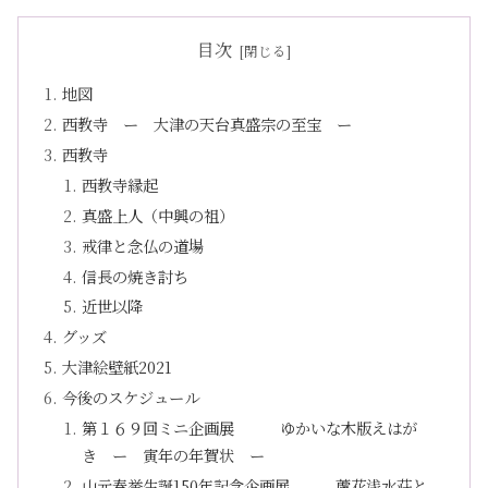
目次
地図
西教寺 ー 大津の天台真盛宗の至宝 ー
西教寺
西教寺縁起
真盛上人（中興の祖）
戒律と念仏の道場
信長の焼き討ち
近世以降
グッズ
大津絵壁紙2021
今後のスケジュール
第１６９回ミニ企画展 ゆかいな木版えはが
き ー 寅年の年賀状 ー
山元春挙生誕150年記念企画展 蘆花浅水荘と