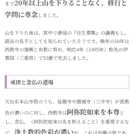
20年以上山を下りることなく、修行と
まで
学問に専念
しました。
山を下りた後は、宮中で源信の『往生要集』の講義もし、
説法の名手としても知られていたそうです。晩年の10年は
西教寺の復興と布教に努め、明応4年（1495年）旅先の伊
賀国（三重県）で53歳で死去しました。
戒律と念仏の道場
天台系本山寺院のうち、延暦寺や園城寺（三井寺）が密教
阿弥陀如来を本尊
色が濃いのに対し、西教寺は
と
し、念仏、（阿弥陀如来の名を称えること）を重視するな
浄土教的色彩が濃い
ど、
が、これは中興の祖であ