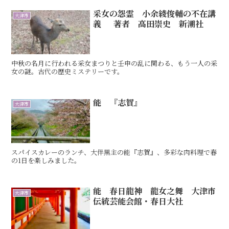
采女の怨霊 小余綾俊輔の不在講
大津市
義 著者 高田崇史 新潮社
中秋の名月に行われる采女まつりと壬申の乱に関わる、もう一人の采
女の謎。古代の歴史ミステリーです。
能 『志賀』
大津市
スパイスカレーのランチ、大伴黒主の能『志賀』、多彩な肉料理で春
の1日を楽しみました。
能 春日龍神 龍女之舞 大津市
大津市
伝統芸能会館・春日大社