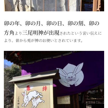
卯の年、卯の月、卯の日、卯の刻、卯の
方角
三尾明神が出現
より
されたという言い伝えに
より、昔から兎が神のお使いとされています。