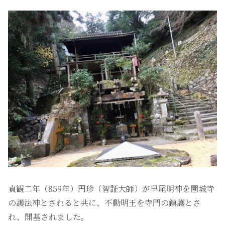
貞観二年（859年）円珍（智証大師）が早尾明神を園城寺
の護法神とされると共に、不動明王を寺門の鎮護とさ
れ、開基されました。