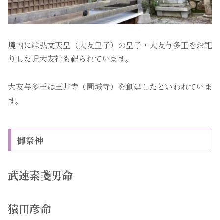
境内には弘文天皇（大友皇子）の皇子・大友与多王をお祀
りした児大友社も祀られています。
大友与多王は三井寺（園城寺）を創建したといわれていま
す。
御祭神
武速素戔男命
猿田彦命