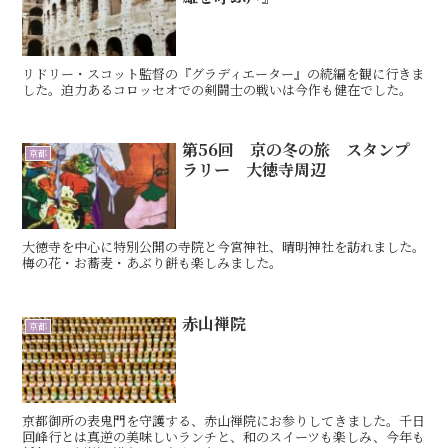
リドリー・スコット監督の『グラディエーター』の続編を観に行きま
した。迫力あるコロッセオでの剣闘士の戦いは今作も健在でした。
第56回 京の冬の旅 スタンプ
京都
ラリー 大徳寺周辺
大徳寺を中心に特別公開の寺院と今宮神社、晴明神社を訪れました。
梅の花・お蕎麦・あぶり餅も楽しみました。
赤山禅院
京都
京都御所の表鬼門を守護する、赤山禅院にお参りしてきました。千日
回峰行とは真逆の美味しいランチと、和のスイーツも楽しみ、今年も