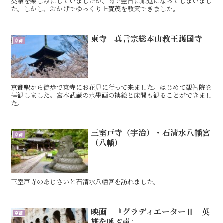
葵祭を楽しみにしていましたが、雨で翌日に順延になってしまいまし
た。しかし、おかげでゆっくり上賀茂を散策できました。
東寺 真言宗総本山教王護国寺
京都
京都駅から徒歩で東寺にお花見に行って来ました。はじめて観智院を
拝観しました。宮本武蔵の水墨画の襖絵と床間も観ることができまし
た。
三室戸寺（宇治）・石清水八幡宮
京都
（八幡）
三室戸寺のあじさいと石清水八幡宮を訪れました。
映画 『グラディエーターⅡ 英
京都
雄を呼ぶ声』