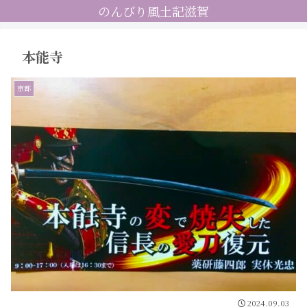
のんびり風土記滋賀
本能寺
京都
2024.09.03