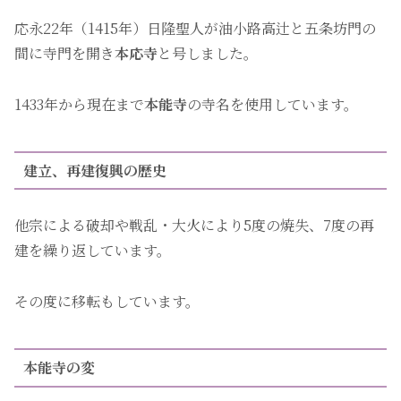
応永22年（1415年）日隆聖人が油小路高辻と五条坊門の
間に寺門を開き
本応寺
と号しました。
1433年から現在まで
本能寺
の寺名を使用しています。
建立、再建復興の歴史
他宗による破却や戦乱・大火により5度の焼失、7度の再
建を繰り返しています。
その度に移転もしています。
本能寺の変