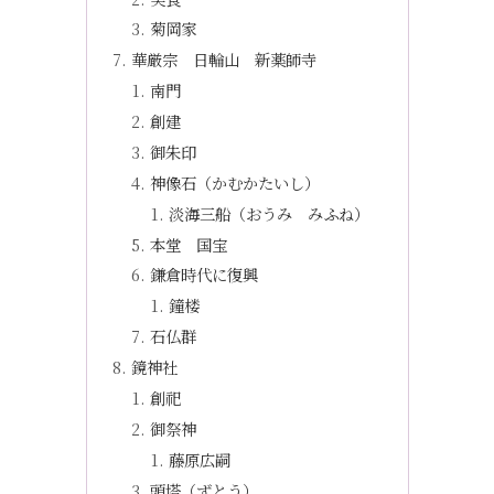
菊岡家
華厳宗 日輪山 新薬師寺
南門
創建
御朱印
神像石（かむかたいし）
淡海三船（おうみ みふね）
本堂 国宝
鎌倉時代に復興
鐘楼
石仏群
鏡神社
創祀
御祭神
藤原広嗣
頭塔（ずとう）