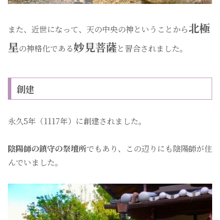
北極
また、近世になって、天の中央の神ということから
星
妙見菩薩
の神格化である
と習合されました。
創建
永久5年（1117年）に創建されました。
陰陽師の鎮守の祭壇所
でもあり、この辺りにも陰陽師が住
んでいました。