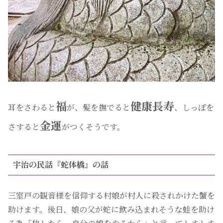
福
健康長寿
耳をさわると
が、髪を撫でると
、しっぽを
金運
さすると
がつくそうです。
宇治の民話『蛇体橋』の話
三室戸の観音様を信仰する村娘が村人に殺されかけた蟹を
助けます。後日、娘の父が蛇に飲み込まれそうな蛙を助け