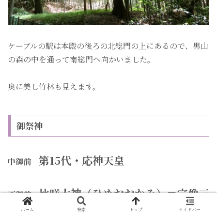
ケーブルの駅は本殿の後ろの北総門の上にあるので、男山
の森の中を通って南総門へ向かいました。
奥に美し竹林も見えます。
御祭神
第15代・応神天皇
中御前
比咩大神（ひめおおかみ）＝宗像三
西御前
女神（多岐理毘賣尊・市寸島姫命・多
ホーム
検索
トップ
サイドバー