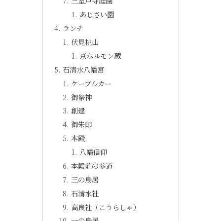
三室戸寺庭園
あじさい園
ランチ
伏見桃山
京ホルモン蔵
石清水八幡宮
ケーブルカー
御祭神
創建
御朱印
本殿
八幡信仰
本殿前の参道
三の鳥居
石清水社
高良社（こうらしゃ）
一の鳥居