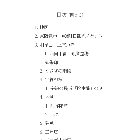
目次
地図
京阪電車 京都1日観光チケット
明星山 三室戸寺
西国十番 観音霊場
御朱印
うさぎの階段
宇賀神様
宇治の民話『蛇体橋』の話
本堂
阿弥陀堂
ハス
狛兎
三重塔