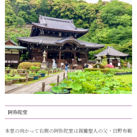
阿弥陀堂
本堂の向かって右側の阿弥陀堂は親鸞聖人の父・日野有範