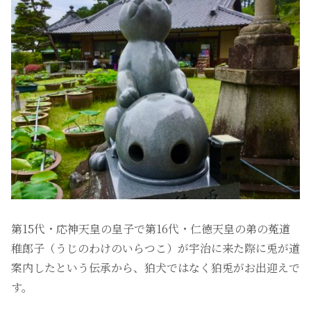
第15代・応神天皇の皇子で第16代・仁徳天皇の弟の菟道
稚郎子（うじのわけのいらつこ）が宇治に来た際に兎が道
案内したという伝承から、狛犬ではなく狛兎がお出迎えで
す。