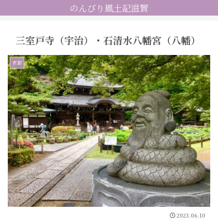
のんびり風土記滋賀
三室戸寺（宇治）・石清水八幡宮（八幡）
京都
2023.06.10