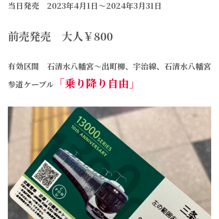
当日発売 2023年4月1日〜2024年3月31日
前売発売 大人￥800
有効区間
石清水八幡宮〜出町柳、宇治線、石清水八幡宮
「乗り降り自由」
参道ケーブル