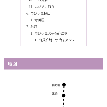
エジソン通り
再び伏見桃山
寺田屋
お茶
再び伏見大手筋商店街
油長茶舗 宇治茶カフェ
地図