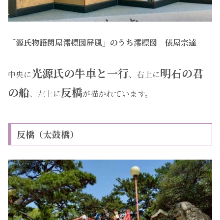
「源氏物語関屋澪標図屏風」のうち澪標図 俵屋宗達
光源氏の牛車と一行
明石の君
中央に
、右上に
の船
反橋
、左上に
が描かれています。
反橋（太鼓橋）