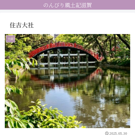
のんびり風土記滋賀
住吉大社
大阪
2025.05.30