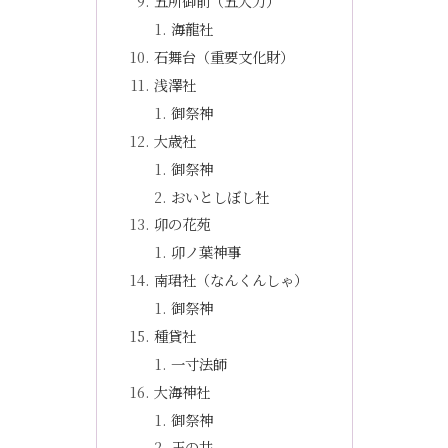
五所御前（五大力）
海龍社
石舞台（重要文化財）
浅澤社
御祭神
大歳社
御祭神
おいとしぼし社
卯の花苑
卯ノ葉神事
南珺社（なんくんしゃ）
御祭神
種貸社
一寸法師
大海神社
御祭神
玉の井