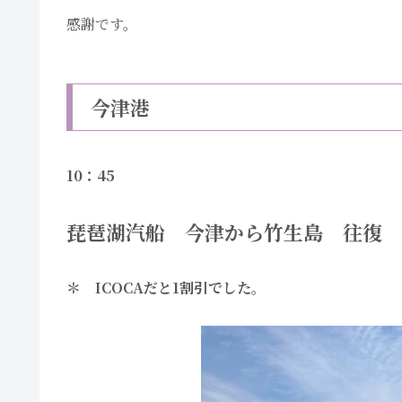
感謝です。
今津港
10：45
琵琶湖汽船 今津から竹生島 往復 ￥
＊ ICOCAだと1割引でした。