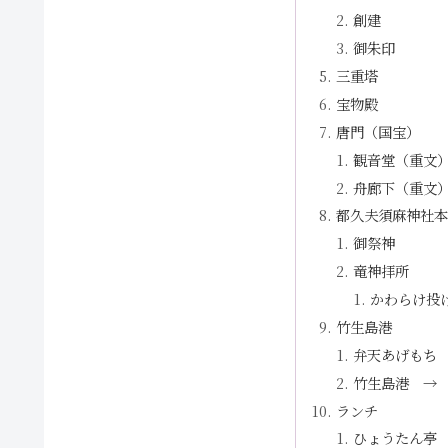
創建
御朱印
三重塔
宝物殿
唐門（国宝）
観音堂（重文
舟廊下（重文
都久夫須麻神社本
御祭神
竜神拝所
かわらけ投
竹生島港
弁天あげもち
竹生島港 →
ランチ
ひょうたん亭