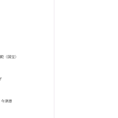
）
）
殿（国宝）
げ
 今津港