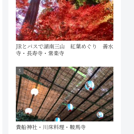
JRとバスで湖南三山 紅葉めぐり 善水
寺・長寿寺・常楽寺
貴船神社・川床料理・鞍馬寺