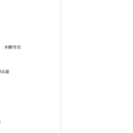
 本願寺派
源兵衛
」