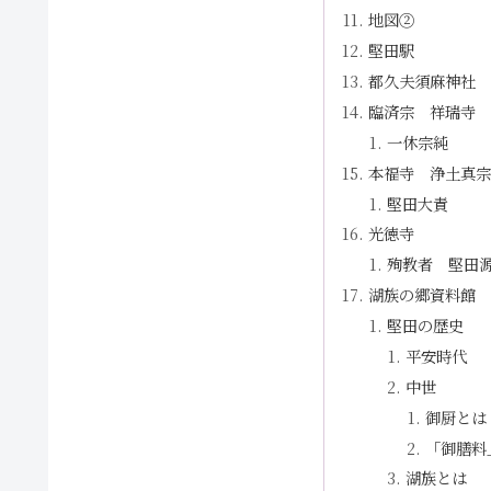
地図②
堅田駅
都久夫須麻神社
臨済宗 祥瑞寺
一休宗純
本福寺 浄土真宗
堅田大責
光徳寺
殉教者 堅田
湖族の郷資料館
堅田の歴史
平安時代
中世
御厨とは
「御膳料
湖族とは