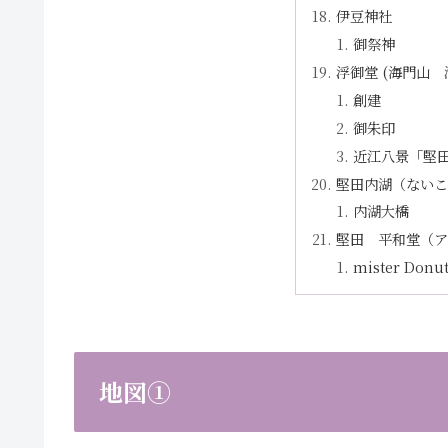
伊豆神社
御祭神
浮御堂 (海門山
創建
御朱印
近江八景「堅
堅田内湖（ないこ
内湖大橋
堅田 平和堂（ア
mister Donu
地図①