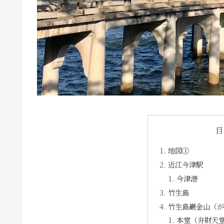
目
地図①
近江今津駅
今津港
竹生島
竹生島巖金山（が
本堂（弁財天