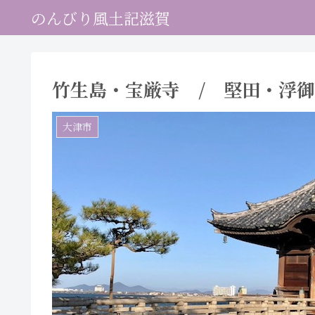
のんびり風土記滋賀
竹生島・宝厳寺 / 堅田・浮
大津市