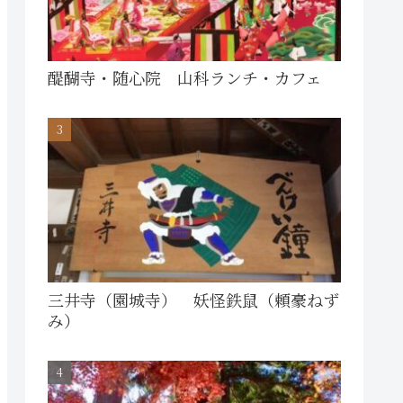
醍醐寺・随心院 山科ランチ・カフェ
三井寺（園城寺） 妖怪鉄鼠（頼豪ねず
み）