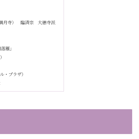
 満月寺） 臨済宗 大徳寺派
田落雁」
）
ル・プラザ）
t