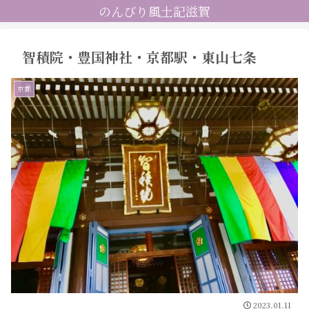
のんびり風土記滋賀
智積院・豊国神社・京都駅・東山七条
京都
2023.01.11