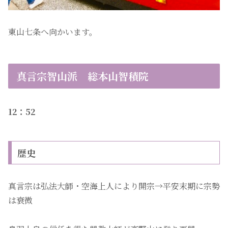
東山七条へ向かいます。
真言宗智山派 総本山智積院
12：52
歴史
真言宗は弘法大師・空海上人により開宗→平安末期に宗勢
は衰微