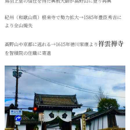
鳥羽上皇の信任を得た興教大師が高野山に登り再興
紀州（和歌山県）根来寺で勢力拡大→1585年豊臣秀吉に
より全山焼失
祥雲禅寺
高野山や京都に逃れる→1615年徳川家康より
を智積院の住職に寄進