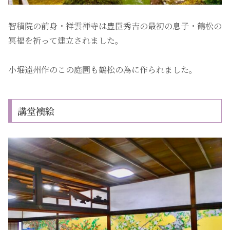
智積院の前身・祥雲禅寺は豊臣秀吉の最初の息子・鶴松の
冥福を祈って建立されました。
小堀遠州作のこの庭園も鶴松の為に作られました。
講堂襖絵