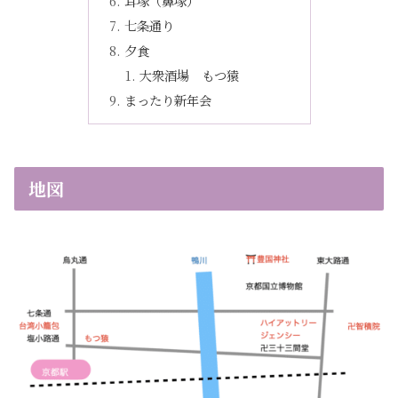
耳塚（鼻塚）
七条通り
夕食
大衆酒場 もつ猿
まったり新年会
地図