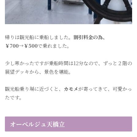
帰りは観光船に乗船しました。
割引料金の為、
￥700→￥500
で乗れました。
少し寒かったですが乗船時間は12分なので、ずっと２階の
展望デッキから、景色を堪能。
観光船乗り場に近づくと、
カモメ
が寄ってきて、可愛かっ
たです。
オーベルジュ天橋立