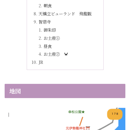
朝食
天橋立ビューランド 飛龍観
智恩寺
御朱印
お土産①
昼食
お土産② 🦀
JR
地図