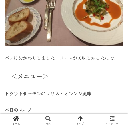
パンはおかわりしました。ソースが美味しかったので。
＜メニュー＞
トラウトサーモンのマリネ・オレンジ風味
本日のスープ
ホーム
検索
トップ
サイドバー
真鯛と帆立貝柱の香味パン粉焼き・アメリケーヌソース