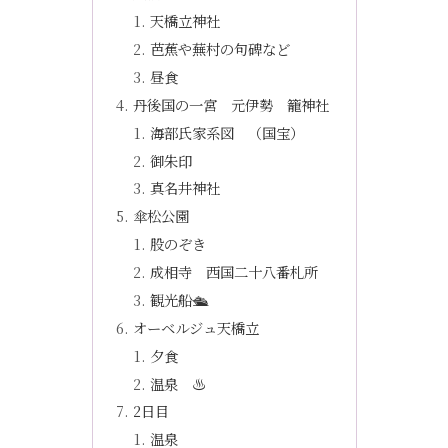
天橋立神社
芭蕉や蕪村の句碑など
昼食
丹後国の一宮 元伊勢 籠神社
海部氏家系図 （国宝）
御朱印
真名井神社
傘松公園
股のぞき
成相寺 西国二十八番札所
観光船🛳
オーベルジュ天橋立
夕食
温泉 ♨️
2日目
温泉